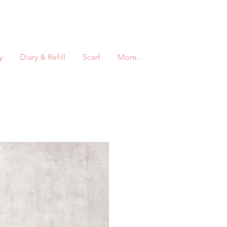
y
Diary & Refill
Scarf
More...