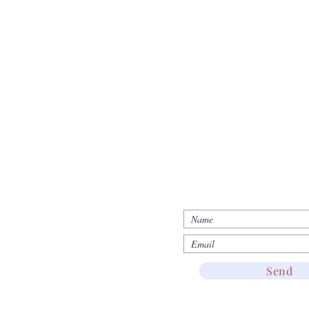
JOIN US!
Return & Refund
Send