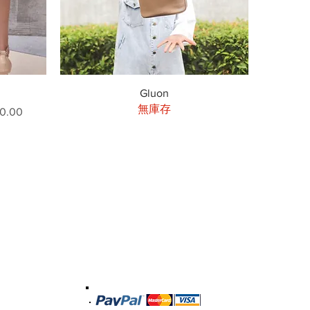
快速瀏覽
Gluon
無庫存
0.00
Shipping & Delivery
Privacy Policy